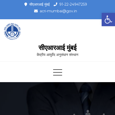
सीएआरआई मुंबई
91-22-24947259
acri-mumbai@gov.in
Op
सीएआरआई मुंबई
केंद्रीय आयुर्वेद अनुसंधान संस्थान