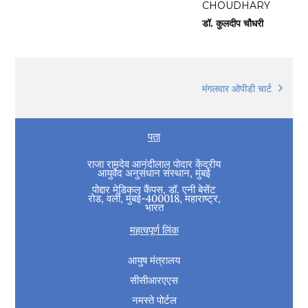
CHOUDHARY
डॉ. कुलदीप चौधरी
मंगलवार ओपीडी चार्ट
पता
राजा रामदेव आनंदीलाल पोदार केंद्रीय
आयुर्वेद अनुसंधान संस्थान, मुंबई
पोद्दार मेडिकल कैंपस, डॉ. एनी बेसेंट
रोड, वर्ली, मुंबई-400018, महाराष्ट्र,
भारत
महत्वपूर्ण लिंक
आयुष मंत्रालय
सीसीआरएएस
नमस्ते पोर्टल